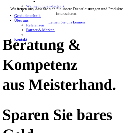
Wärmepumpen-Technik
Wir freuen uns, dass Sie sich für unsere Dienstleistungen und Produkte
interessieren.
Gebäudetechnik
Über uns
Lernen Sie uns kennen
Referenzen
Partner & Marken
Beratung &
Kontakt
Kompetenz
aus Meisterhand.
Sparen Sie bares