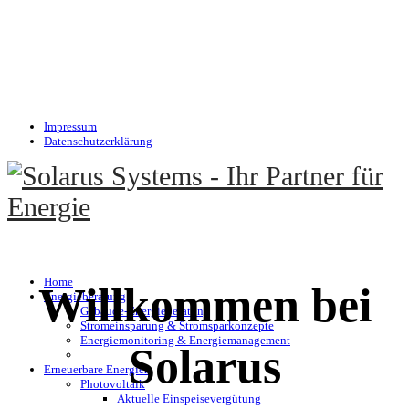
Impressum
Datenschutzerklärung
Home
Willkommen bei
Energieberatung
Gebäude-Energieberatung
Stromeinsparung & Stromsparkonzepte
Energiemonitoring & Energiemanagement
Solarus
Erneuerbare Energien
Photovoltaik
Aktuelle Einspeisevergütung